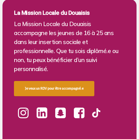
La Mission Locale du Douaisis
La Mission Locale du Douaisis
accompagne les jeunes de 16 à 25 ans
dans leur insertion sociale et
professionnelle. Que tu sois diplômé.e ou
non, tu peux bénéficier d’un suivi
personnalisé.
J
e
v
e
u
x
u
n
R
D
V
p
o
u
r
ê
t
r
e
a
c
c
o
m
p
a
g
n
é
.
e