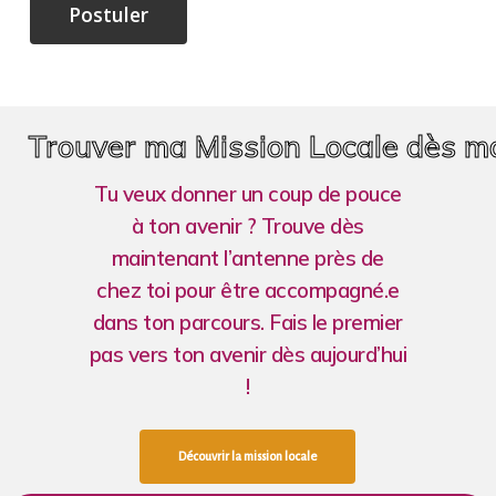
Trouver ma Mission Locale dès m
Tu veux donner un coup de pouce
à ton avenir ? Trouve dès
maintenant l’antenne près de
chez toi pour être accompagné.e
dans ton parcours. Fais le premier
pas vers ton avenir dès aujourd’hui
!
D
é
c
o
u
v
r
i
r
l
a
m
i
s
s
i
o
n
l
o
c
a
l
e