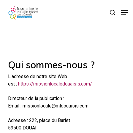
Skip
Menu
label[for="user_name"] { font-size: 0; }
Men
to
label[for="user_name"]::after { content: "Identifiant à créer"; font-
recherc
main
size: 16px; }
content
Qui sommes-nous ?
L’adresse de notre site Web
est :
https://missionlocaledouaisis.com/
Directeur de la publication :
Email : missionlocale@mldouaisis.com
Adresse : 222, place du Barlet
59500 DOUAI