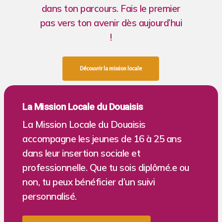
dans ton parcours. Fais le premier
pas vers ton avenir dès aujourd’hui
!
D
é
c
o
u
v
r
i
r
l
a
m
i
s
s
i
o
n
l
o
c
a
l
e
La Mission Locale du Douaisis
La Mission Locale du Douaisis
accompagne les jeunes de 16 à 25 ans
dans leur insertion sociale et
professionnelle. Que tu sois diplômé.e ou
non, tu peux bénéficier d’un suivi
personnalisé.