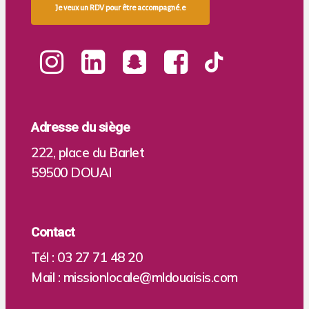
J
e
v
e
u
x
u
n
R
D
V
p
o
u
r
ê
t
r
e
a
c
c
o
m
p
a
g
n
é
.
e
Adresse du siège
222, place du Barlet
59500 DOUAI
Contact
Tél :
03 27 71 48 20
Mail :
missionlocale@mldouaisis.com