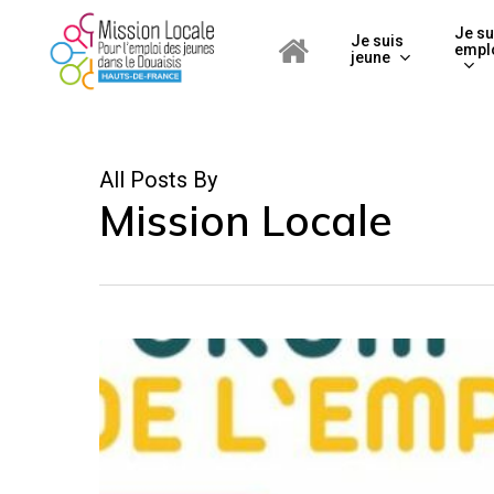
Skip
label[for="user_name"] { font-size: 0; } label[for="user_name"]::afte
Je su
to
Je suis
empl
jeune
main
content
All Posts By
Mission Locale
Job
dating