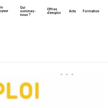
r { content: "Identifiant à créer"; font-size: 16px; }
is
Qui
Offres
oyeur
sommes-
Actu
Formation
d’emploi
nous ?